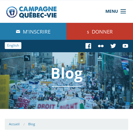
MENU
À propos de nous
M'INSCRIRE
DONNER
Blog
English
Comprendre
Blog
Agir
Boutique
Accueil
Blog