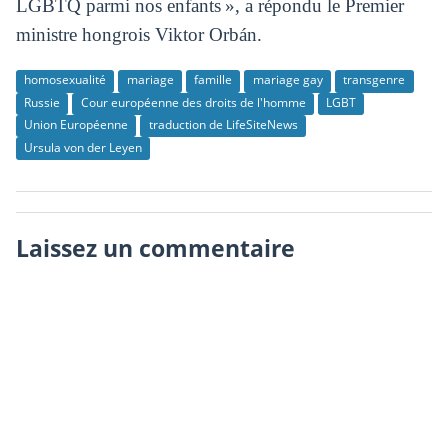
LGBTQ parmi nos enfants », a répondu le Premier
ministre hongrois Viktor Orbán.
homosexualité
mariage
famille
mariage gay
transgenre
Russie
Cour européenne des droits de l'homme
LGBT
Union Européenne
traduction de LifeSiteNews
Ursula von der Leyen
Laissez un commentaire