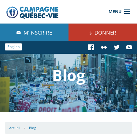
MENU
À propos de nous
M'INSCRIRE
DONNER
Blog
English
Comprendre
Blog
Agir
Boutique
Accueil
Blog