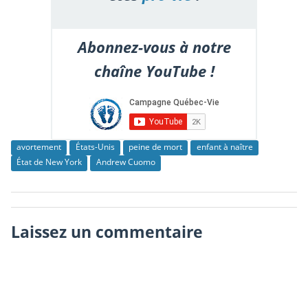
Abonnez-vous à notre
chaîne YouTube !
avortement
États-Unis
peine de mort
enfant à naître
État de New York
Andrew Cuomo
Laissez un commentaire