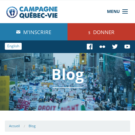
MENU
À propos de nous
M'INSCRIRE
DONNER
Blog
English
Comprendre
Blog
Agir
Boutique
Accueil
Blog