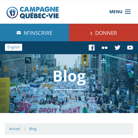
MENU
À propos de nous
M'INSCRIRE
DONNER
Blog
English
Comprendre
Blog
Agir
Boutique
Accueil
Blog