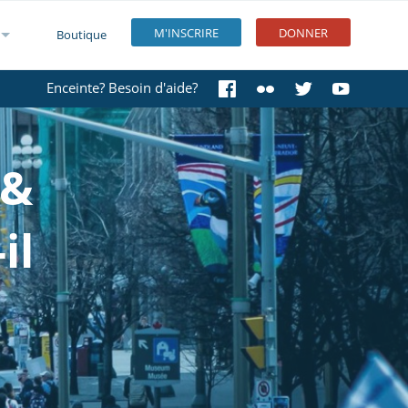
M'INSCRIRE
DONNER
Boutique
Enceinte? Besoin d'aide?
 &
il