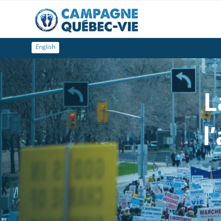
English
L
l