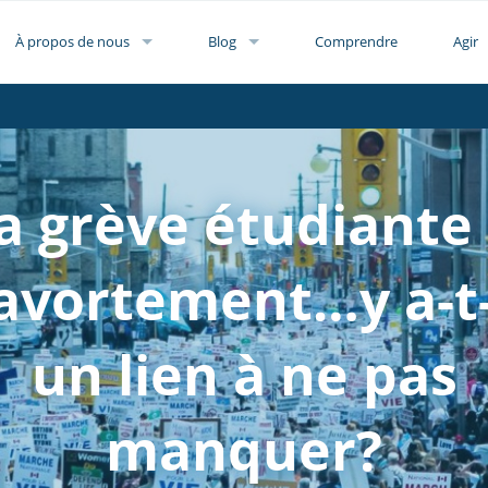
À propos de nous
Blog
Comprendre
Agir
a grève étudiante
’avortement…y a-t-
un lien à ne pas
manquer?