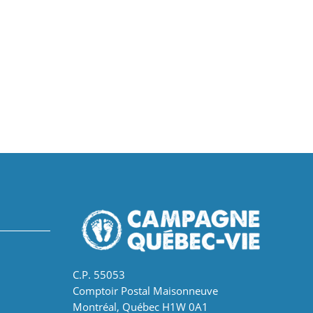
C.P. 55053
Comptoir Postal Maisonneuve
Montréal, Québec H1W 0A1