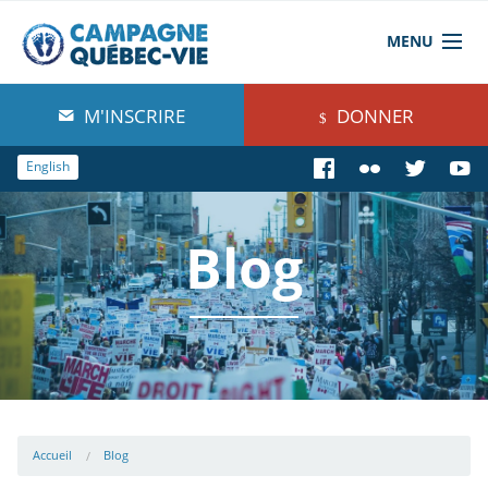
MENU
À propos de nous
M'INSCRIRE
DONNER
Blog
English
Comprendre
Blog
Agir
Boutique
Accueil
Blog