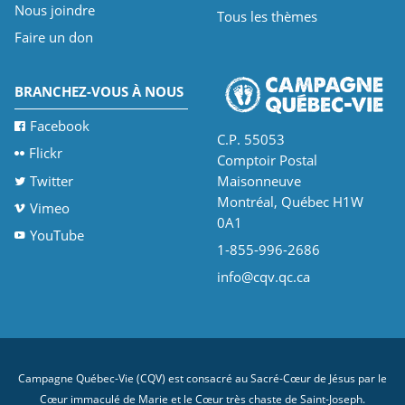
Nous joindre
Tous les thèmes
Faire un don
BRANCHEZ-VOUS À NOUS
Facebook
C.P. 55053
Flickr
Comptoir Postal
Twitter
Maisonneuve
Montréal, Québec H1W
Vimeo
0A1
YouTube
1-855-996-2686
info@cqv.qc.ca
Campagne Québec-Vie (CQV) est consacré au Sacré-Cœur de Jésus par le
Cœur immaculé de Marie et le Cœur très chaste de Saint-Joseph.