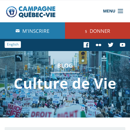
MENU
À propos de nous
M'INSCRIRE
DONNER
Blog
English
Comprendre
BLOG
Agir
Culture de Vie
Boutique