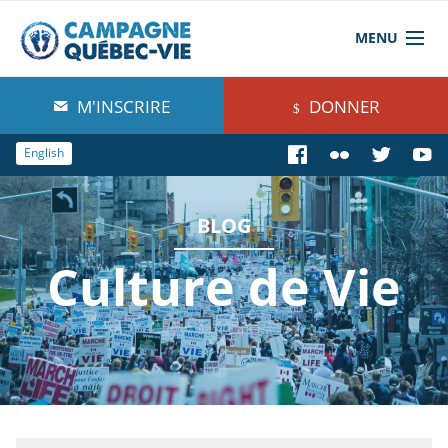
MENU
À propos de nous
M'INSCRIRE
DONNER
Blog
English
Comprendre
BLOG
Agir
Culture de Vie
Boutique