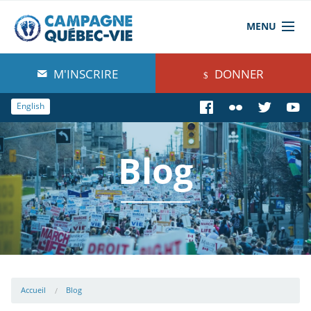
MENU
À propos de nous
M'INSCRIRE
DONNER
Blog
English
Comprendre
Blog
Agir
Boutique
Accueil
Blog