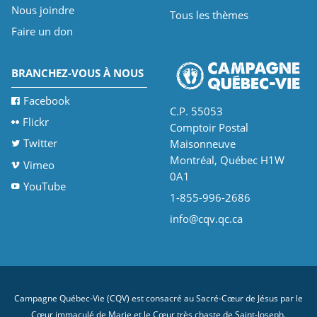
Nous joindre
Tous les thèmes
Faire un don
BRANCHEZ-VOUS À NOUS
Facebook
C.P. 55053
Flickr
Comptoir Postal
Twitter
Maisonneuve
Montréal, Québec H1W
Vimeo
0A1
YouTube
1-855-996-2686
info@cqv.qc.ca
Campagne Québec-Vie (CQV) est consacré au Sacré-Cœur de Jésus par le
Cœur immaculé de Marie et le Cœur très chaste de Saint-Joseph.