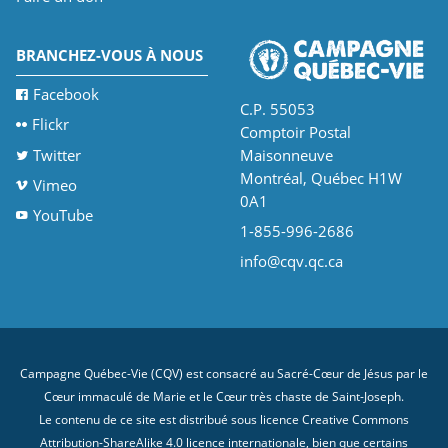
BRANCHEZ-VOUS À NOUS
Facebook
C.P. 55053
Flickr
Comptoir Postal
Twitter
Maisonneuve
Montréal, Québec H1W
Vimeo
0A1
YouTube
1-855-996-2686
info@cqv.qc.ca
Campagne Québec-Vie (CQV) est consacré au Sacré-Cœur de Jésus par le
Cœur immaculé de Marie et le Cœur très chaste de Saint-Joseph.
Le contenu de ce site est distribué sous licence
Creative Commons
Attribution-ShareAlike 4.0 licence internationale
, bien que certains