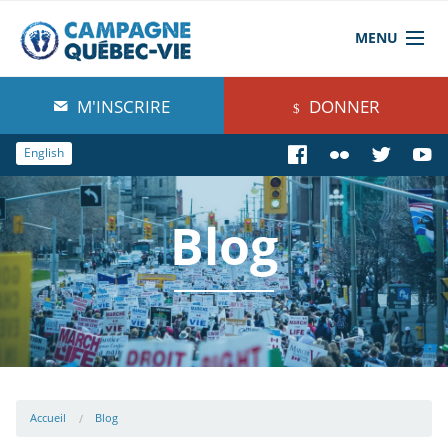
MENU
À propos de nous
M'INSCRIRE
DONNER
Blog
English
Comprendre
Blog
Agir
Boutique
Accueil
Blog