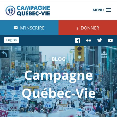
MENU
À propos de nous
M'INSCRIRE
DONNER
Blog
English
Comprendre
BLOG
Agir
Campagne
Boutique
Québec-Vie