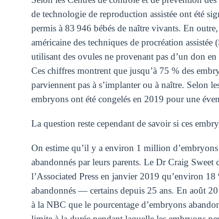
de technologie de reproduction assistée ont été si
permis à 83 946 bébés de naître vivants. En outre,
américaine des techniques de procréation assistée
utilisant des ovules ne provenant pas d’un don en
Ces chiffres montrent que jusqu’à 75 % des embr
parviennent pas à s’implanter ou à naître. Selon 
embryons ont été congelés en 2019 pour une éventu
La question reste cependant de savoir si ces embry
On estime qu’il y a environ 1 million d’embryons
abandonnés par leurs parents. Le Dr Craig Sweet dir
l’Associated Press en janvier 2019 qu’environ 18 
abandonnés — certains depuis 25 ans. En août 2019
à la NBC que le pourcentage d’embryons abandonné
limite à la durée pendant laquelle les embryons peu