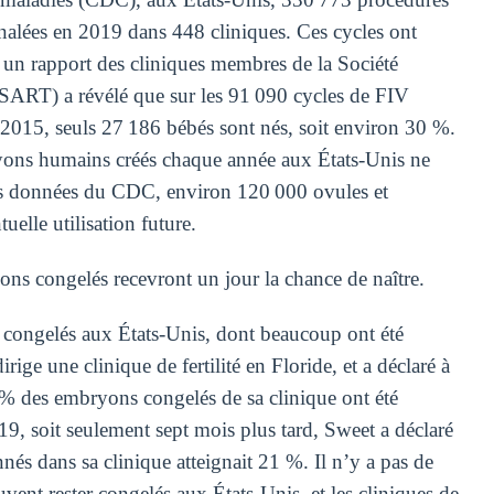
gnalées en 2019 dans 448 cliniques. Ces cycles ont
 un rapport des cliniques membres de la Société
 (SART) a révélé que sur les 91 090 cycles de FIV
 2015, seuls 27 186 bébés sont nés, soit environ 30 %.
yons humains créés chaque année aux États-Unis ne
les données du CDC, environ 120 000 ovules et
elle utilisation future.
ons congelés recevront un jour la chance de naître.
 congelés aux États-Unis, dont beaucoup ont été
ige une clinique de fertilité en Floride, et a déclaré à
% des embryons congelés de sa clinique ont été
, soit seulement sept mois plus tard, Sweet a déclaré
s dans sa clinique atteignait 21 %. Il n’y a pas de
vent rester congelés aux États-Unis, et les cliniques de