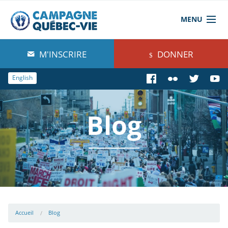
MENU
À propos de nous
M'INSCRIRE
DONNER
Blog
English
Comprendre
Blog
Agir
Boutique
Accueil
Blog