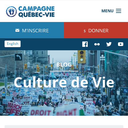
MENU
À propos de nous
M'INSCRIRE
DONNER
Blog
English
Comprendre
BLOG
Agir
Culture de Vie
Boutique