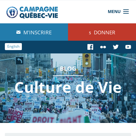
MENU
À propos de nous
M'INSCRIRE
DONNER
Blog
English
Comprendre
BLOG
Agir
Culture de Vie
Boutique