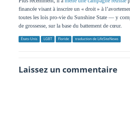
Plus récemment, il a
mené une campagne réussie
p
financée visant à inscrire un « droit » à l’avorteme
toutes les lois pro-vie du Sunshine State — y comp
de grossesse, sur la base du battement de cœur.
États-Unis
LGBT
Floride
traduction de LifeSiteNews
Laissez un commentaire