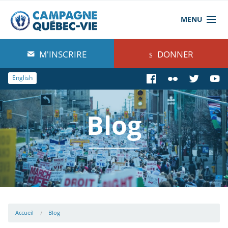
MENU
À propos de nous
M'INSCRIRE
DONNER
Blog
English
Comprendre
Blog
Agir
Boutique
Accueil
Blog