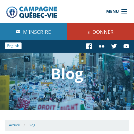
MENU
À propos de nous
M'INSCRIRE
DONNER
Blog
English
Comprendre
Blog
Agir
Boutique
Accueil
Blog