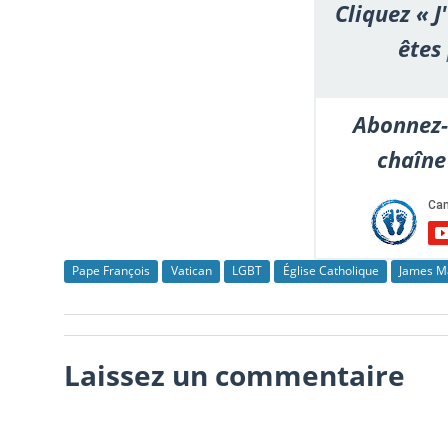
Cliquez « J
êtes
Abonnez-
chaîne
Pape François
Vatican
LGBT
Église Catholique
James M
Laissez un commentaire