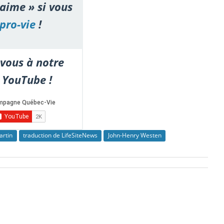
'aime » si vous
pro-vie
!
vous à notre
 YouTube !
artin
traduction de LifeSiteNews
John-Henry Westen