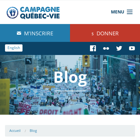
MENU
À propos de nous
M'INSCRIRE
DONNER
Blog
English
Comprendre
Blog
Agir
Boutique
Accueil
Blog