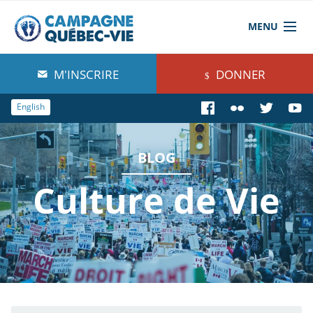
MENU
À propos de nous
M'INSCRIRE
DONNER
Blog
English
Comprendre
BLOG
Agir
Culture de Vie
Boutique