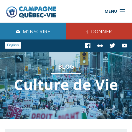
MENU
À propos de nous
M'INSCRIRE
DONNER
Blog
English
Comprendre
BLOG
Agir
Culture de Vie
Boutique