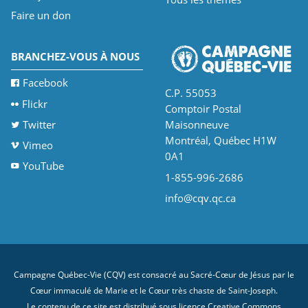
Faire un don
BRANCHEZ-VOUS À NOUS
Facebook
C.P. 55053
Flickr
Comptoir Postal
Twitter
Maisonneuve
Montréal, Québec H1W
Vimeo
0A1
YouTube
1-855-996-2686
info@cqv.qc.ca
Campagne Québec-Vie (CQV) est consacré au Sacré-Cœur de Jésus par le
Cœur immaculé de Marie et le Cœur très chaste de Saint-Joseph.
Le contenu de ce site est distribué sous licence
Creative Commons