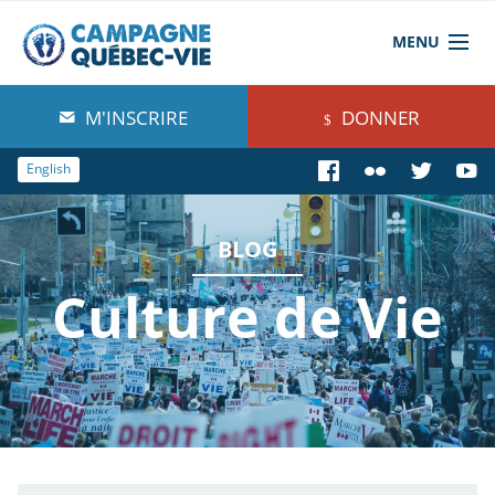
MENU
À propos de nous
M'INSCRIRE
DONNER
Blog
English
Comprendre
BLOG
Agir
Culture de Vie
Boutique