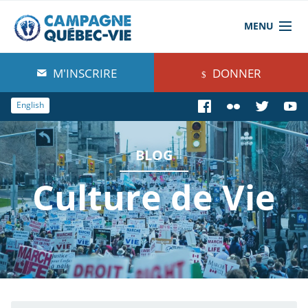
MENU
À propos de nous
M'INSCRIRE
DONNER
Blog
English
Comprendre
BLOG
Agir
Culture de Vie
Boutique