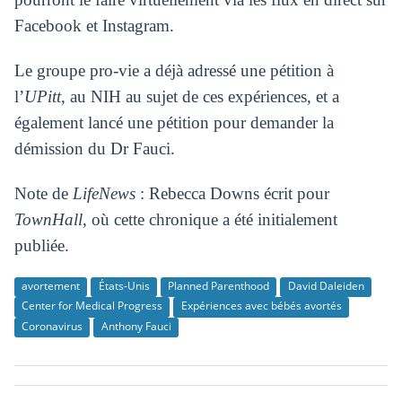
Facebook et Instagram.
Le groupe pro-vie a déjà adressé une pétition à
l’
UPitt
, au NIH au sujet de ces expériences, et a
également lancé une pétition pour demander la
démission du Dr Fauci.
Note de
LifeNews
: Rebecca Downs écrit pour
TownHall
, où cette chronique a été initialement
publiée.
avortement
États-Unis
Planned Parenthood
David Daleiden
Center for Medical Progress
Expériences avec bébés avortés
Coronavirus
Anthony Fauci