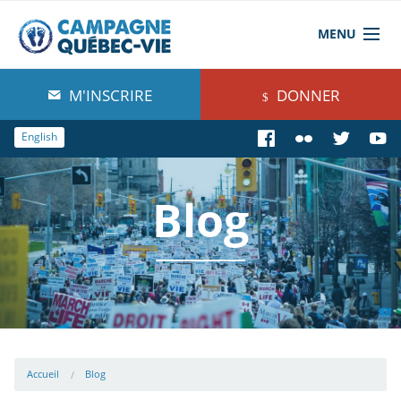
MENU
À propos de nous
M'INSCRIRE
DONNER
Blog
English
Comprendre
Blog
Agir
Boutique
Accueil
Blog