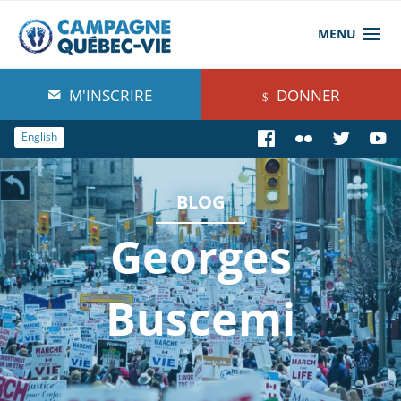
MENU
À propos de nous
M'INSCRIRE
DONNER
Blog
English
Comprendre
BLOG
Agir
Georges
Boutique
Buscemi