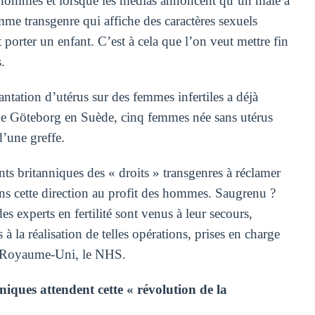
ux hommes et lorsque les médias annoncent qu’un mâle a
mme transgenre qui affiche des caractères sexuels
 porter un enfant. C’est à cela que l’on veut mettre fin
.
lantation d’utérus sur des femmes infertiles a déjà
é de Göteborg en Suède, cinq femmes née sans utérus
d’une greffe.
ts britanniques des « droits » transgenres à réclamer
ans cette direction au profit des hommes. Saugrenu ?
s experts en fertilité sont venus à leur secours,
 à la réalisation de telles opérations, prises en charge
du Royaume-Uni, le NHS.
iques attendent cette « révolution de la