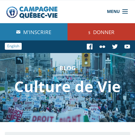
MENU
À propos de nous
M'INSCRIRE
DONNER
Blog
English
Comprendre
BLOG
Agir
Culture de Vie
Boutique