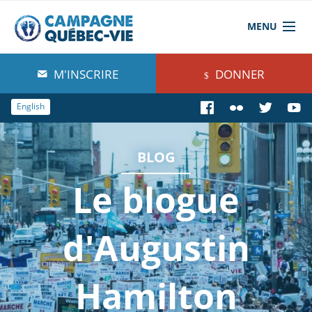
MENU
À propos de nous
M'INSCRIRE
DONNER
Blog
English
Comprendre
BLOG
Agir
Le blogue
Boutique
d'Augustin
Hamilton