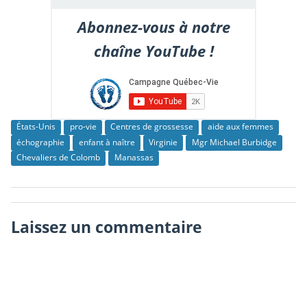
Abonnez-vous à notre
chaîne YouTube !
États-Unis
pro-vie
Centres de grossesse
aide aux femmes
échographie
enfant à naître
Virginie
Mgr Michael Burbidge
Chevaliers de Colomb
Manassas
Laissez un commentaire