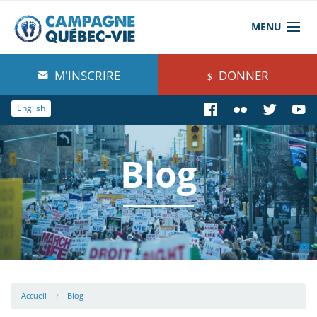
MENU
À propos de nous
M'INSCRIRE
DONNER
Blog
English
Comprendre
Blog
Agir
Boutique
Accueil
Blog