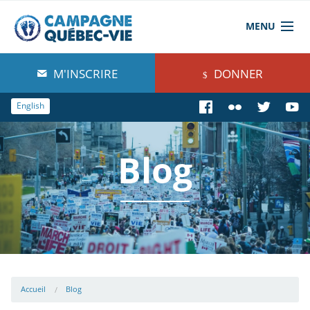
MENU
À propos de nous
M'INSCRIRE
DONNER
Blog
English
Comprendre
Blog
Agir
Boutique
Accueil
Blog