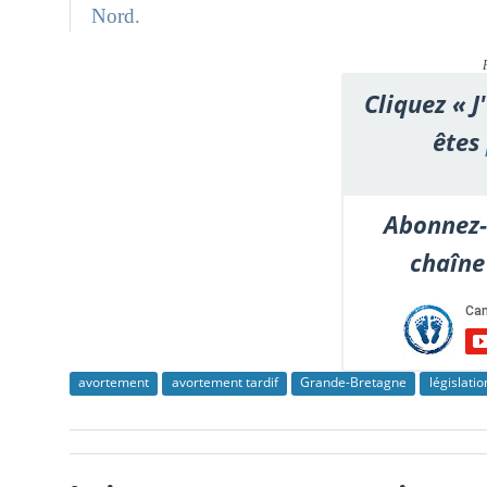
Nord.
Cliquez « J
êtes
Abonnez-
chaîne
avortement
avortement tardif
Grande-Bretagne
législati