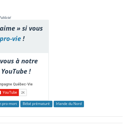
Publicité
'aime » si vous
pro-vie
!
vous à notre
 YouTube !
on pro-mort
Bébé prématuré
Irlande du Nord