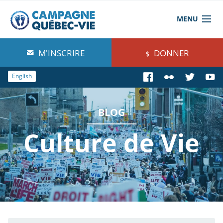
MENU
À propos de nous
M'INSCRIRE
DONNER
Blog
English
Comprendre
BLOG
Agir
Culture de Vie
Boutique