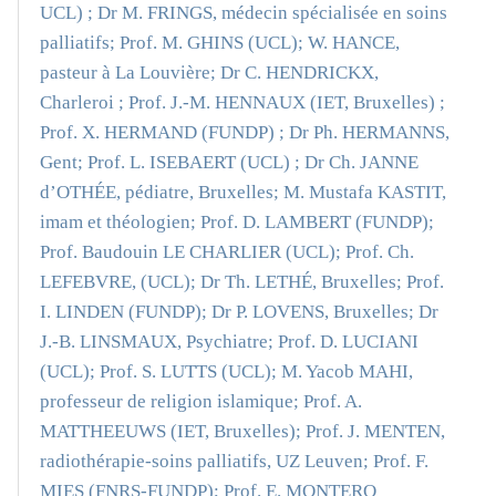
UCL) ; Dr M. FRINGS, médecin spécialisée en soins
palliatifs; Prof. M. GHINS (UCL); W. HANCE,
pasteur à La Louvière; Dr C. HENDRICKX,
Charleroi ; Prof. J.-M. HENNAUX (IET, Bruxelles) ;
Prof. X. HERMAND (FUNDP) ; Dr Ph. HERMANNS,
Gent; Prof. L. ISEBAERT (UCL) ; Dr Ch. JANNE
d’OTHÉE, pédiatre, Bruxelles; M. Mustafa KASTIT,
imam et théologien; Prof. D. LAMBERT (FUNDP);
Prof. Baudouin LE CHARLIER (UCL); Prof. Ch.
LEFEBVRE, (UCL); Dr Th. LETHÉ, Bruxelles; Prof.
I. LINDEN (FUNDP); Dr P. LOVENS, Bruxelles; Dr
J.-B. LINSMAUX, Psychiatre; Prof. D. LUCIANI
(UCL); Prof. S. LUTTS (UCL); M. Yacob MAHI,
professeur de religion islamique; Prof. A.
MATTHEEUWS (IET, Bruxelles); Prof. J. MENTEN,
radiothérapie-soins palliatifs, UZ Leuven; Prof. F.
MIES (FNRS-FUNDP); Prof. E. MONTERO