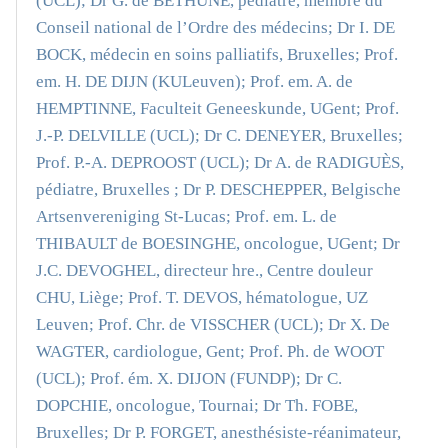
(UCL); Dr G. de BETHUNE, pédiatre, membre du
Conseil national de l’Ordre des médecins; Dr I. DE
BOCK, médecin en soins palliatifs, Bruxelles; Prof.
em. H. DE DIJN (KULeuven); Prof. em. A. de
HEMPTINNE, Faculteit Geneeskunde, UGent; Prof.
J.-P. DELVILLE (UCL); Dr C. DENEYER, Bruxelles;
Prof. P.-A. DEPROOST (UCL); Dr A. de RADIGUÈS,
pédiatre, Bruxelles ; Dr P. DESCHEPPER, Belgische
Artsenvereniging St-Lucas; Prof. em. L. de
THIBAULT de BOESINGHE, oncologue, UGent; Dr
J.C. DEVOGHEL, directeur hre., Centre douleur
CHU, Liège; Prof. T. DEVOS, hématologue, UZ
Leuven; Prof. Chr. de VISSCHER (UCL); Dr X. De
WAGTER, cardiologue, Gent; Prof. Ph. de WOOT
(UCL); Prof. ém. X. DIJON (FUNDP); Dr C.
DOPCHIE, oncologue, Tournai; Dr Th. FOBE,
Bruxelles; Dr P. FORGET, anesthésiste-réanimateur,