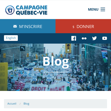
MENU
À propos de nous
M'INSCRIRE
DONNER
Blog
English
Comprendre
Blog
Agir
Boutique
Accueil
Blog