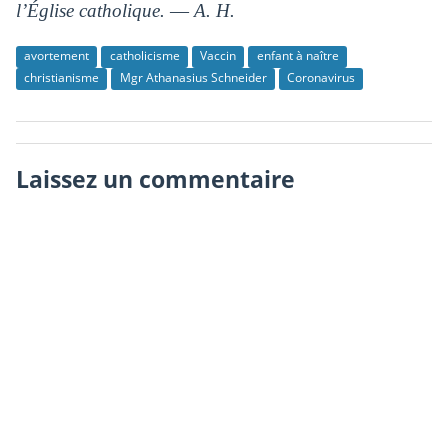
l’Église catholique. ― A. H.
avortement
catholicisme
Vaccin
enfant à naître
christianisme
Mgr Athanasius Schneider
Coronavirus
Laissez un commentaire