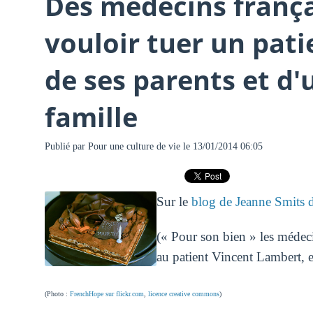
Des médecins frança
vouloir tuer un pati
de ses parents et d'
famille
Publié par
Pour une culture de vie
le 13/01/2014 06:05
Sur le
blog de Jeanne Smits 
(« Pour son bien » les médeci
au patient Vincent Lambert, e
(Photo :
FrenchHope sur flickr.com
,
licence creative commons
)