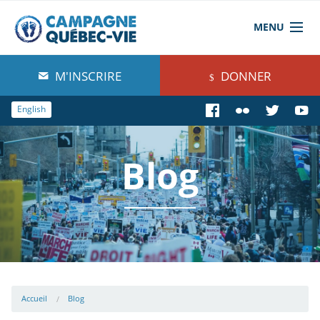
MENU
À propos de nous
M'INSCRIRE
DONNER
Blog
English
Comprendre
Blog
Agir
Boutique
Accueil
Blog