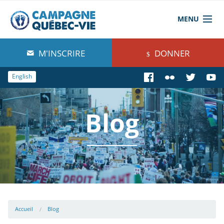
MENU
À propos de nous
M'INSCRIRE
DONNER
Blog
English
Comprendre
Blog
Agir
Boutique
Accueil
Blog