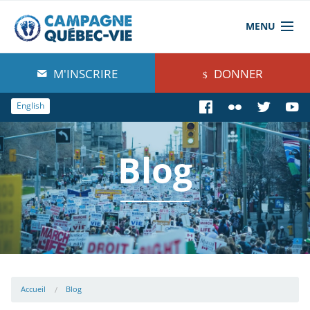
MENU
À propos de nous
M'INSCRIRE
DONNER
Blog
English
Comprendre
Blog
Agir
Boutique
Accueil
Blog