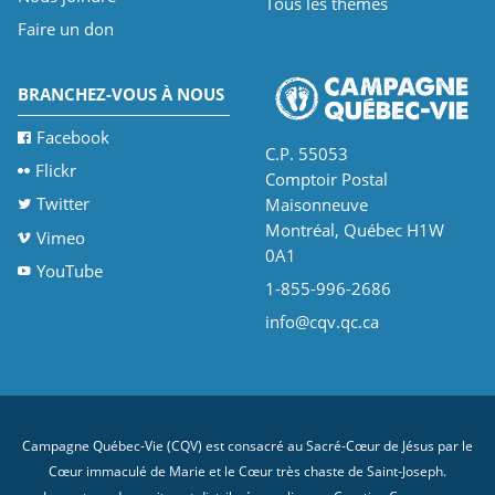
Tous les thèmes
Faire un don
BRANCHEZ-VOUS À NOUS
Facebook
C.P. 55053
Flickr
Comptoir Postal
Twitter
Maisonneuve
Montréal, Québec H1W
Vimeo
0A1
YouTube
1-855-996-2686
info@cqv.qc.ca
Campagne Québec-Vie (CQV) est consacré au Sacré-Cœur de Jésus par le
Cœur immaculé de Marie et le Cœur très chaste de Saint-Joseph.