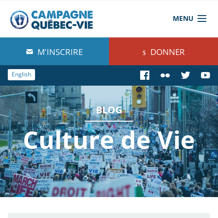
MENU
À propos de nous
M'INSCRIRE
DONNER
Blog
English
Comprendre
BLOG
Agir
Culture de Vie
Boutique