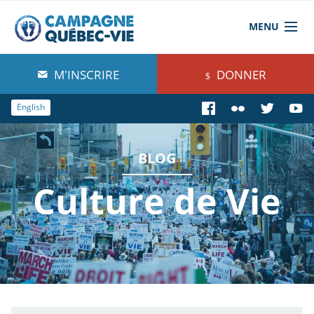
MENU
À propos de nous
M'INSCRIRE
DONNER
Blog
English
Comprendre
BLOG
Agir
Culture de Vie
Boutique