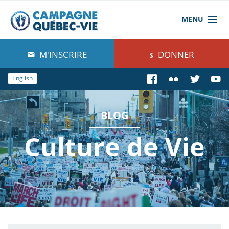
MENU
À propos de nous
M'INSCRIRE
DONNER
Blog
English
Comprendre
BLOG
Agir
Culture de Vie
Boutique