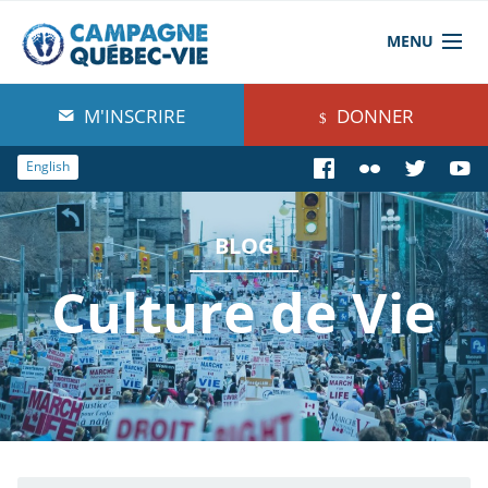
MENU
À propos de nous
M'INSCRIRE
DONNER
Blog
English
Comprendre
BLOG
Agir
Culture de Vie
Boutique