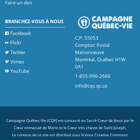
Faire un don
BRANCHEZ-VOUS À NOUS
Facebook
C.P. 55053
Flickr
Comptoir Postal
Twitter
Maisonneuve
Montréal, Québec H1W
Vimeo
0A1
YouTube
1-855-996-2686
info@cqv.qc.ca
Campagne Québec-Vie (CQV) est consacré au Sacré-Cœur de Jésus par le
Cœur immaculé de Marie et le Cœur très chaste de Saint-Joseph.
Le contenu de ce site est distribué sous licence
Creative Commons