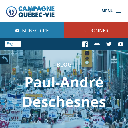
MENU
À propos de nous
M'INSCRIRE
DONNER
Blog
English
Comprendre
BLOG
Agir
Paul-André
Boutique
Deschesnes