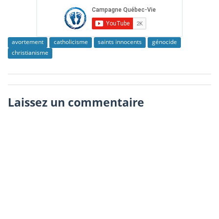
avortement
catholicisme
saints innocents
génocide
christianisme
Laissez un commentaire