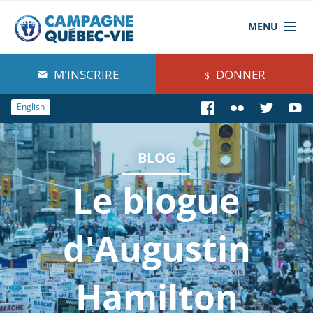
MENU
À propos de nous
M'INSCRIRE
DONNER
Blog
English
Comprendre
BLOG
Agir
Le blogue
Boutique
d'Augustin
Hamilton