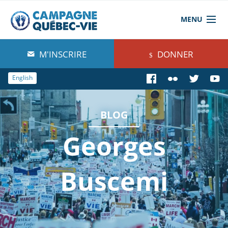
MENU
À propos de nous
M'INSCRIRE
DONNER
Blog
English
Comprendre
BLOG
Agir
Georges
Boutique
Buscemi