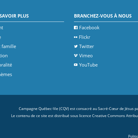
SAVOIR PLUS
BRANCHEZ-VOUS À NOUS
nt
Facebook
e
Flickr
 famille
Twitter
tion
Vimeo
ralité
YouTube
thèmes
Campagne Québec-Vie (CQV) est consacré au Sacré-Cœur de Jésus par
Le contenu de ce site est distribué sous licence
Creative Commons Attributi
Politi