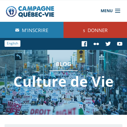
MENU
À propos de nous
M'INSCRIRE
DONNER
Blog
English
Comprendre
BLOG
Agir
Culture de Vie
Boutique