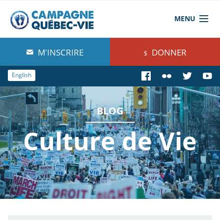
MENU
À propos de nous
M'INSCRIRE
DONNER
Blog
English
Comprendre
BLOG
Agir
Culture de Vie
Boutique