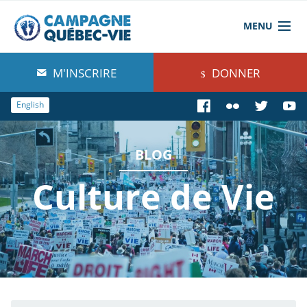
MENU
À propos de nous
M'INSCRIRE
DONNER
Blog
English
Comprendre
BLOG
Agir
Culture de Vie
Boutique