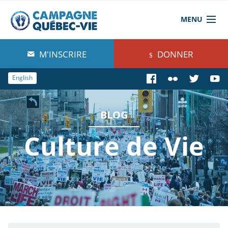
MENU
À propos de nous
M'INSCRIRE
DONNER
Blog
English
Comprendre
BLOG
Agir
Culture de Vie
Boutique